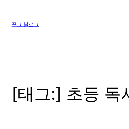
콘
텐
츠
꾸그 블로그
로
바
로
가
기
[태그:]
초등 독