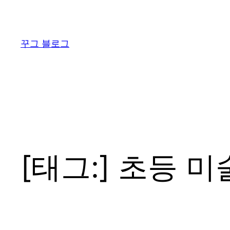
콘
텐
츠
꾸그 블로그
로
바
로
가
기
[태그:]
초등 미