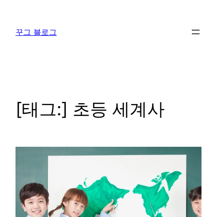
콘
텐
꾸그 블로그
츠
로
바
로
가
기
[태그:]
초등 세계사