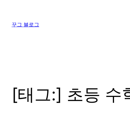
콘
텐
츠
꾸그 블로그
로
바
로
가
기
[태그:]
초등 수