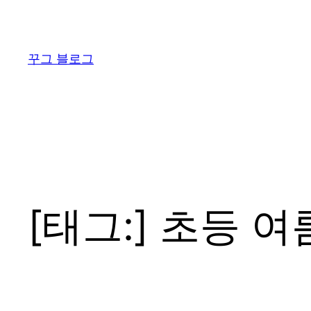
콘
텐
츠
꾸그 블로그
로
바
로
가
기
[태그:]
초등 여