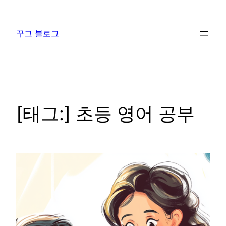
콘
텐
꾸그 블로그
츠
로
바
로
가
기
[태그:]
초등 영어 공부