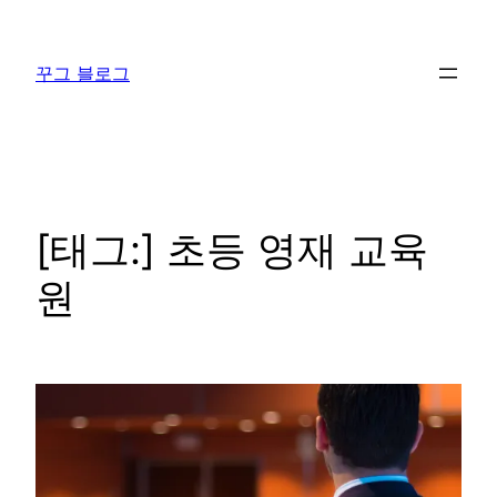
콘
텐
꾸그 블로그
츠
로
바
로
가
기
[태그:]
초등 영재 교육
원