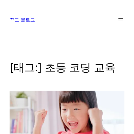
콘
텐
꾸그 블로그
츠
로
바
로
가
기
[태그:]
초등 코딩 교육