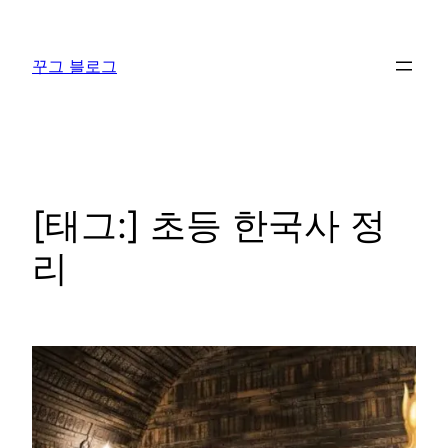
콘
텐
꾸그 블로그
츠
로
바
로
가
기
[태그:]
초등 한국사 정
리