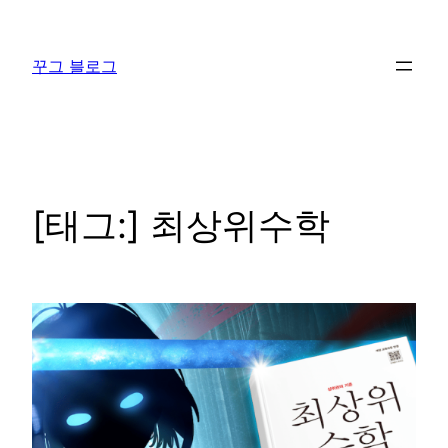
콘
텐
꾸그 블로그
츠
로
바
로
가
기
[태그:]
최상위수학