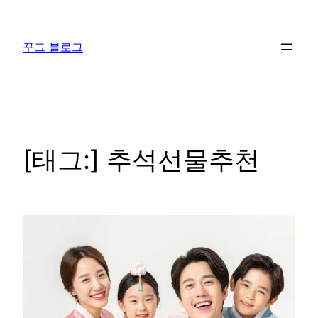
콘
텐
꾸그 블로그
츠
로
바
로
가
기
[태그:]
추석선물추천