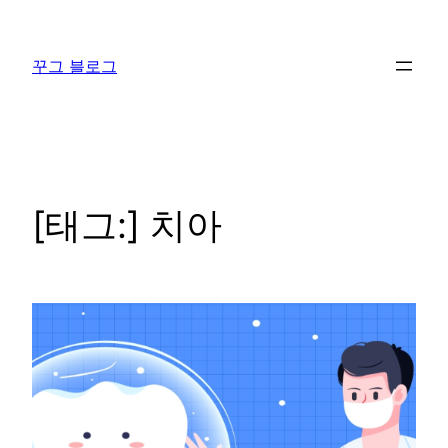
콘
텐
꾸그 블로그
츠
로
바
로
가
기
[태그:]
치아