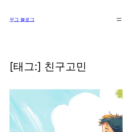
콘
텐
꾸그 블로그
츠
로
바
로
가
기
[태그:]
친구고민