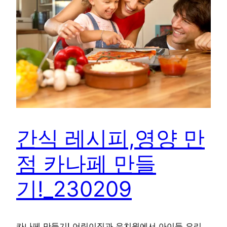
간식 레시피,영양 만
점 카나페 만들
기!_230209
카나페 만들기! 어린이집과 유치원에서 아이들 요리