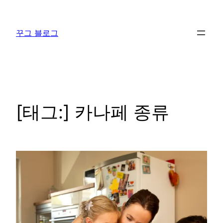
콘
텐
꾸그 블로그
츠
로
바
로
가
기
[태그:]
카나페 종류