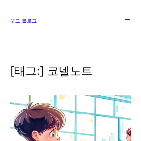
콘
텐
꾸그 블로그
츠
로
바
로
가
기
[태그:]
코넬노트