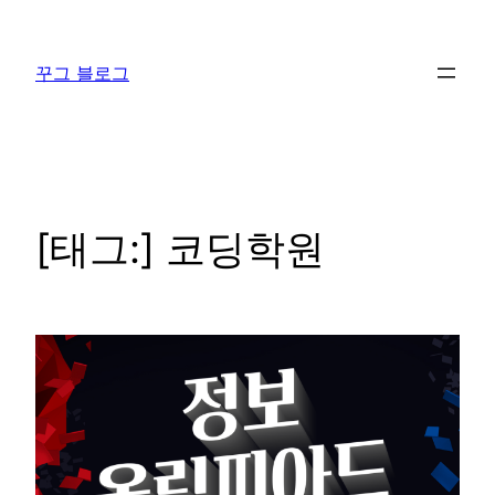
콘
텐
꾸그 블로그
츠
로
바
로
가
기
[태그:]
코딩학원