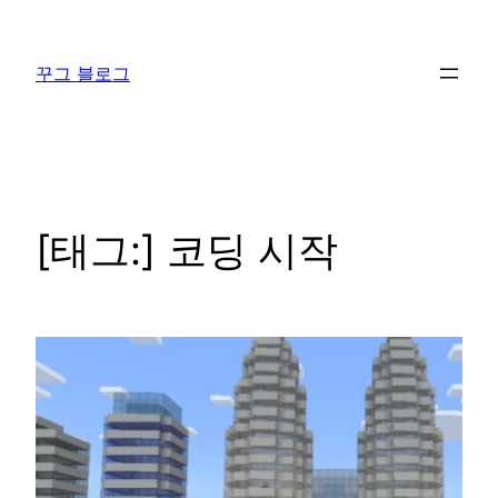
콘
텐
꾸그 블로그
츠
로
바
로
가
기
[태그:]
코딩 시작