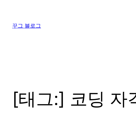
콘
텐
츠
꾸그 블로그
로
바
로
가
기
[태그:]
코딩 자