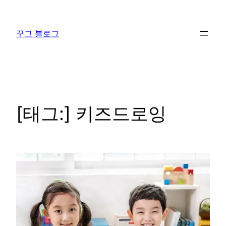
콘
텐
꾸그 블로그
츠
로
바
로
가
기
[태그:]
키즈드로잉