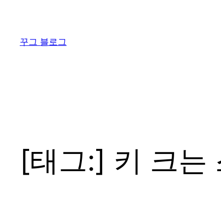
콘
텐
츠
꾸그 블로그
로
바
로
가
기
[태그:]
키 크는