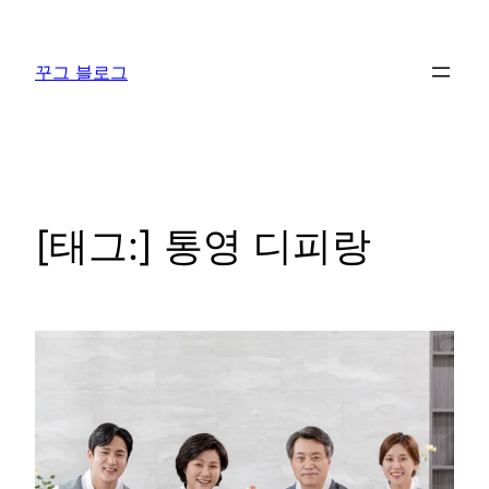
콘
텐
꾸그 블로그
츠
로
바
로
가
기
[태그:]
통영 디피랑