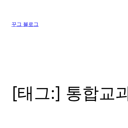
콘
텐
츠
꾸그 블로그
로
바
로
가
기
[태그:]
통합교