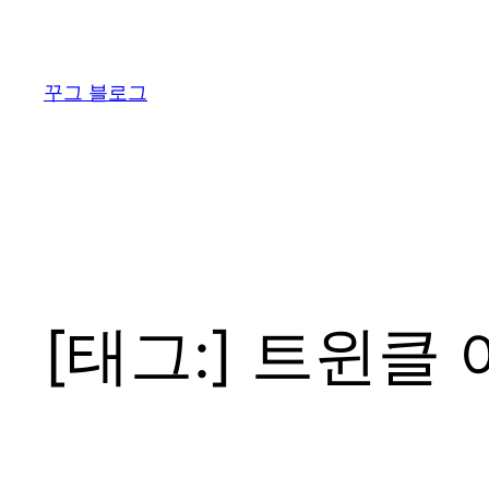
콘
텐
츠
꾸그 블로그
로
바
로
가
기
[태그:]
트윈클 