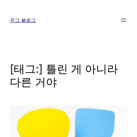
콘
텐
꾸그 블로그
츠
로
바
로
가
기
[태그:]
틀린 게 아니라
다른 거야