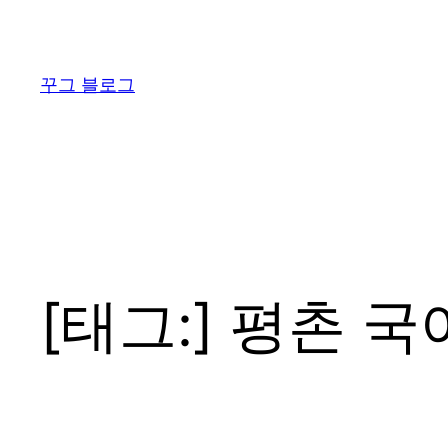
콘
텐
츠
꾸그 블로그
로
바
로
가
기
[태그:]
평촌 국