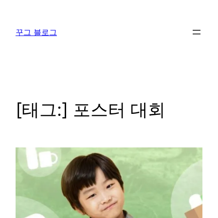
콘
텐
꾸그 블로그
츠
로
바
로
가
기
[태그:]
포스터 대회