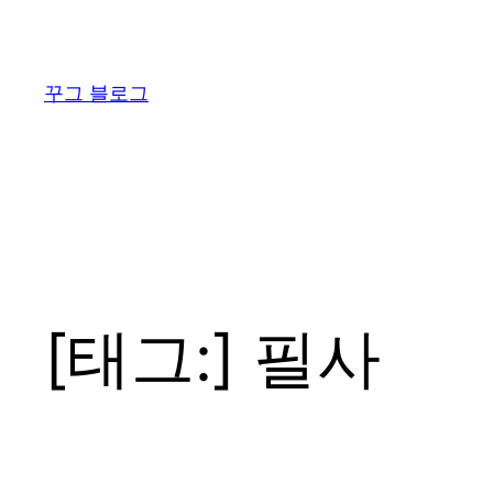
콘
텐
츠
꾸그 블로그
로
바
로
가
기
[태그:]
필사