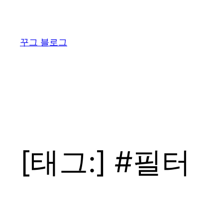
콘
텐
츠
꾸그 블로그
로
바
로
가
기
[태그:]
#필터