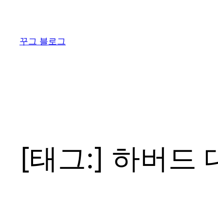
콘
텐
츠
꾸그 블로그
로
바
로
가
기
[태그:]
하버드 