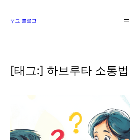
콘
텐
꾸그 블로그
츠
로
바
로
가
기
[태그:]
하브루타 소통법