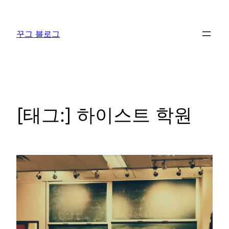
콘
텐
꾸그 블로그
츠
로
바
로
가
기
[태그:]
하이스트 학원