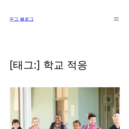
콘
텐
꾸그 블로그
츠
로
바
로
가
기
[태그:]
학교 적응