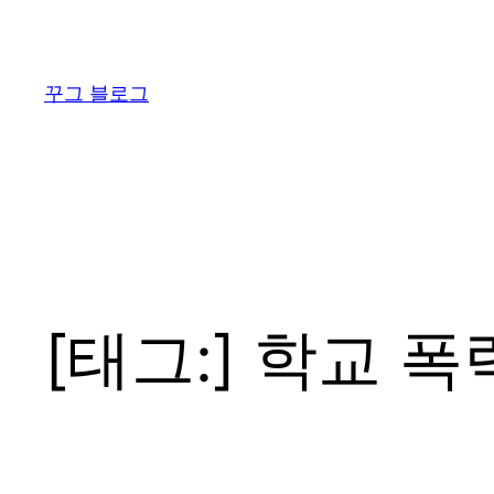
콘
텐
츠
꾸그 블로그
로
바
로
가
기
[태그:]
학교 폭