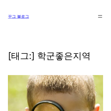
콘
텐
꾸그 블로그
츠
로
바
로
가
기
[태그:]
학군좋은지역