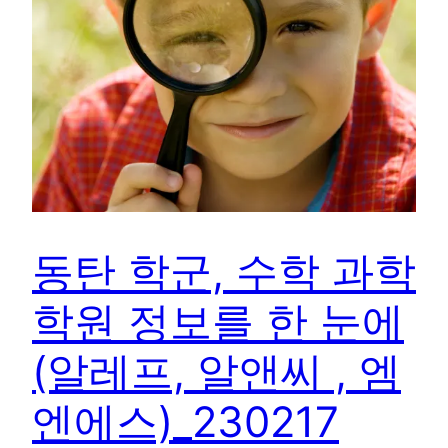
동탄 학군, 수학 과학
학원 정보를 한 눈에
(알레프, 알앤씨 , 엠
엔에스)_230217