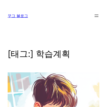
콘
텐
꾸그 블로그
츠
로
바
로
가
기
[태그:]
학습계획