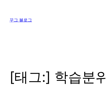
콘
텐
츠
꾸그 블로그
로
바
로
가
기
[태그:]
학습분