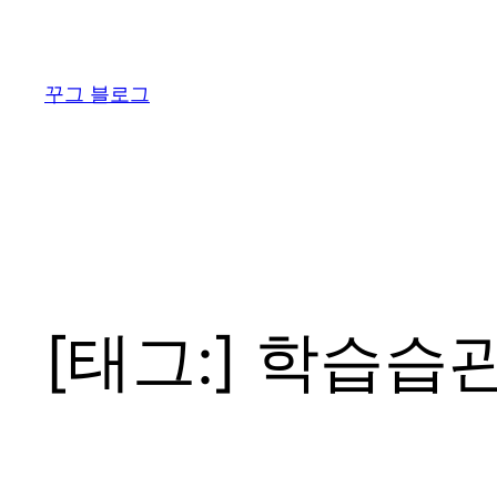
콘
텐
츠
꾸그 블로그
로
바
로
가
기
[태그:]
학습습