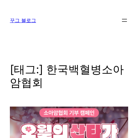
콘
텐
꾸그 블로그
츠
로
바
로
가
기
[태그:]
한국백혈병소아
암협회