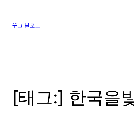
콘
텐
츠
꾸그 블로그
로
바
로
가
기
[태그:]
한국을