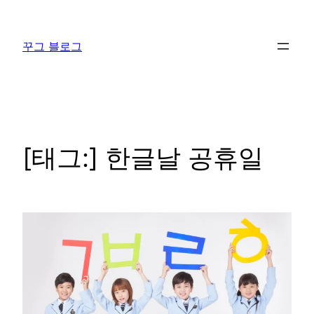
콘
텐
꾸그 블로그
츠
로
바
로
가
기
[태그:]
한글날 공휴일