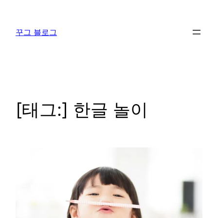
콘
텐
꾸그 블로그
츠
로
바
로
가
기
[태그:]
한글 놀이