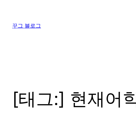
콘
텐
츠
꾸그 블로그
로
바
로
가
기
[태그:]
현재어학