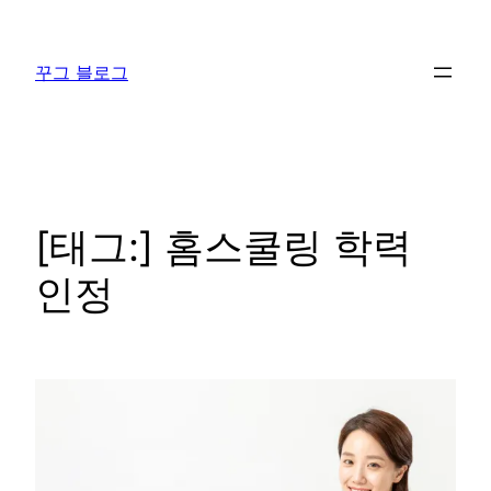
콘
텐
꾸그 블로그
츠
로
바
로
가
기
[태그:]
홈스쿨링 학력
인정