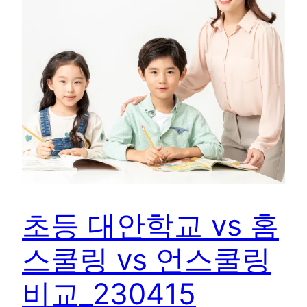
초등 대안학교 vs 홈
스쿨링 vs 언스쿨링
비교_230415