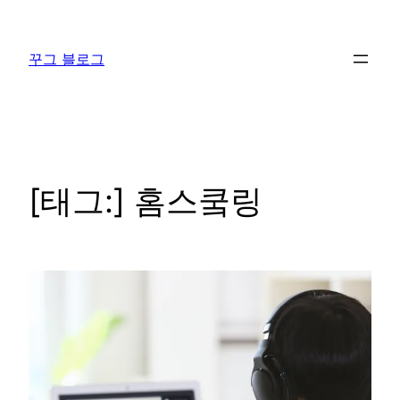
콘
텐
꾸그 블로그
츠
로
바
로
가
기
[태그:]
홈스쿸링