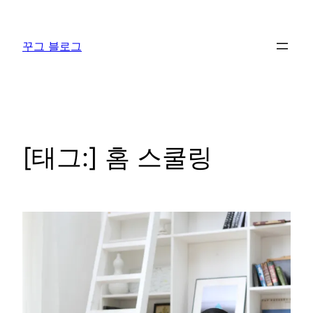
콘
텐
꾸그 블로그
츠
로
바
로
가
기
[태그:]
홈 스쿨링