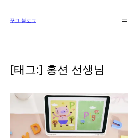
콘
텐
꾸그 블로그
츠
로
바
로
가
기
[태그:]
홍션 선생님