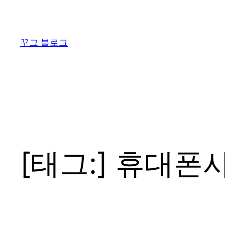
콘
텐
츠
꾸그 블로그
로
바
로
가
기
[태그:]
휴대폰