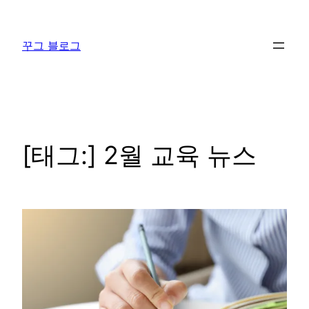
콘
텐
꾸그 블로그
츠
로
바
로
가
기
[태그:]
2월 교육 뉴스