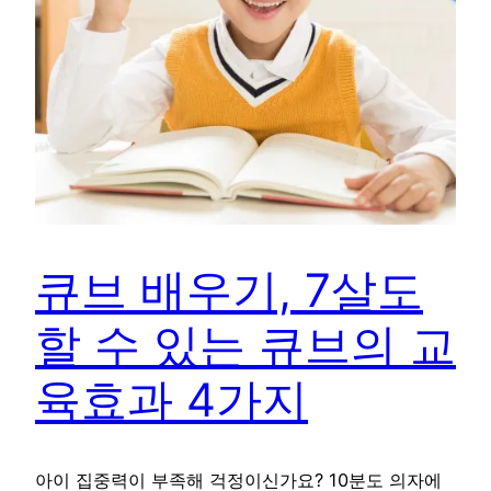
큐브 배우기, 7살도
할 수 있는 큐브의 교
육효과 4가지
아이 집중력이 부족해 걱정이신가요? 10분도 의자에