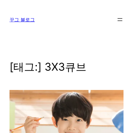
콘
텐
꾸그 블로그
츠
로
바
로
가
기
[태그:]
3X3큐브