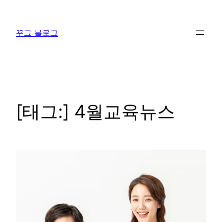
콘
텐
꾸그 블로그
츠
로
바
로
가
기
[태그:]
4월교육뉴스